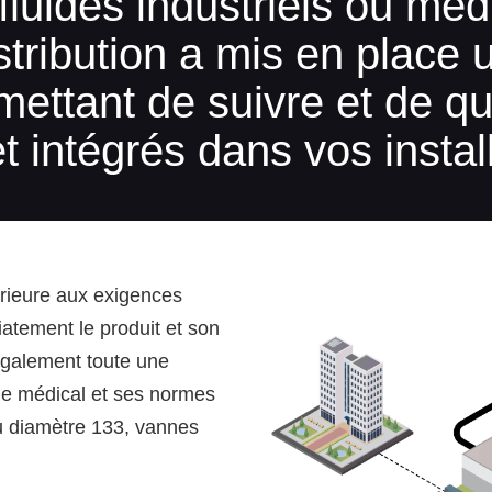
fluides industriels ou mé
ibution a mis en place un
ettant de suivre et de qual
et intégrés dans vos instal
érieure aux exigences
atement le produit et son
également toute une
e médical et ses normes
u diamètre 133, vannes