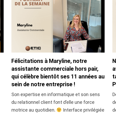
Félicitations à Maryline, notre
N
assistante commerciale hors pair,
a
e
qui célèbre bientôt ses 11 années au
t
sein de notre entreprise !
P
Son expertise en informatique et son sens
D
du relationnel client font d’elle une force
d
motrice au quotidien.
Interface privilégiée
d